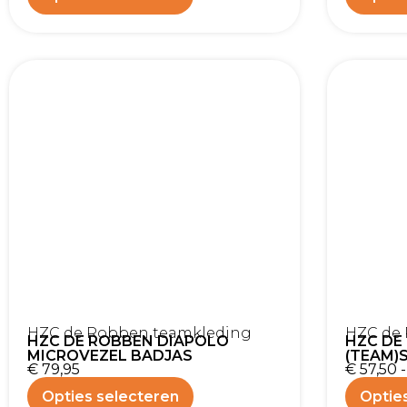
HZC de Robben teamkleding
HZC de
HZC DE ROBBEN DIAPOLO
HZC DE
MICROVEZEL BADJAS
(TEAM)
€
79,95
€
57,50
-
Opties selecteren
Optie