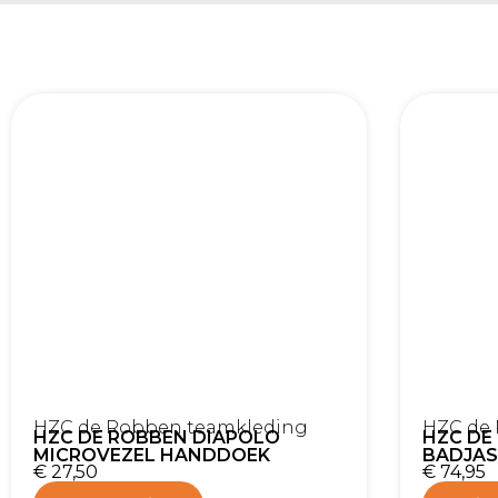
HZC de Robben teamkleding
HZC de
HZC DE ROBBEN DIAPOLO
HZC DE
MICROVEZEL HANDDOEK
BADJAS
€
27,50
€
74,95