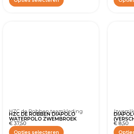
Opties selecteren
Optie
HZC de Robben teamkleding
(zwem)k
HZC DE ROBBEN DIAPOLO
DIAPOL
WATERPOLO ZWEMBROEK
(VERSC
€
37,50
€
8,50
Opties selecteren
Optie