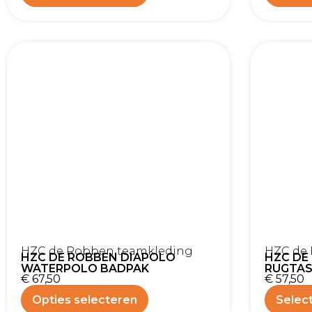
HZC de Robben teamkleding
HZC de
HZC DE ROBBEN DIAPOLO
HZC DE
WATERPOLO BADPAK
RUGTA
€
67,50
€
57,50
Opties selecteren
Select