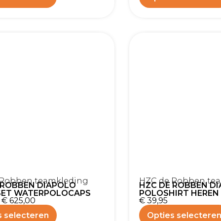
 Robben teamkleding
HZC de Robben te
 ROBBEN DIAPOLO
HZC DE ROBBEN D
SET WATERPOLOCAPS
POLOSHIRT HEREN
€
625,00
€
39,95
s selecteren
Opties selectere