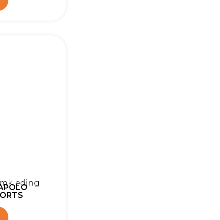
n
amkleding
IAPOLO
HORTS
n