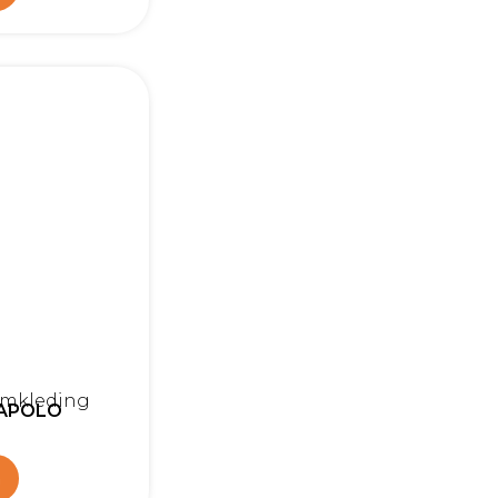
amkleding
IAPOLO
n