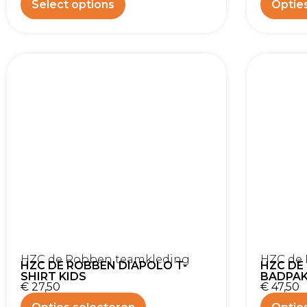
Select options
Optie
HZC de Robben teamkleding
HZC de
HZC DE ROBBEN DIAPOLO T-
HZC DE
SHIRT KIDS
BADPA
€
27,50
€
47,50