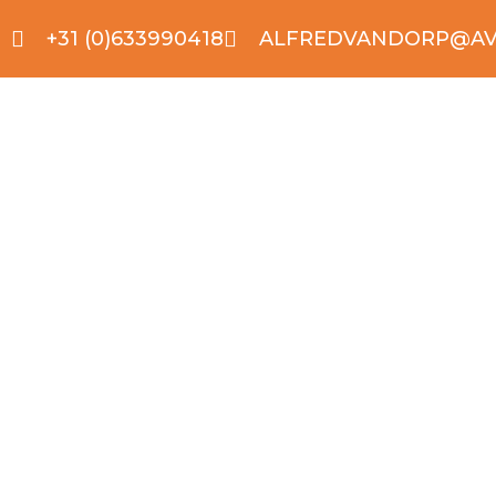
+31 (0)633990418
ALFREDVANDORP@AV
HZC 