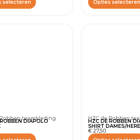
s selecteren
Opties selectere
 Robben teamkleding
HZC de Robben te
 ROBBEN DIAPOLO
HZC DE ROBBEN DI
K
SHIRT DAMES/HER
€
27,50