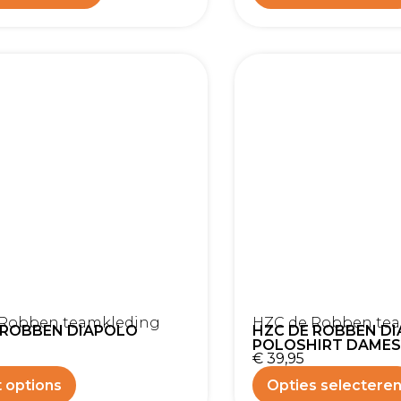
 Robben teamkleding
HZC de Robben te
 ROBBEN DIAPOLO
HZC DE ROBBEN D
S
POLOSHIRT DAMES
€
39,95
 options
Opties selectere