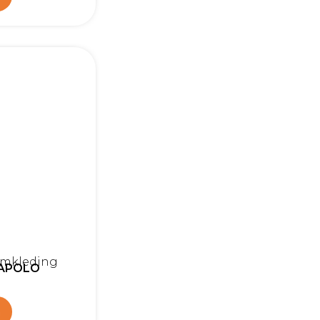
amkleding
IAPOLO
n