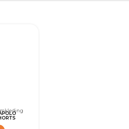
amkleding
IAPOLO
HORTS