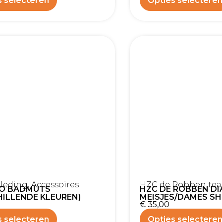
s selecteren
Opties selectere
leding
,
Accessoires
HZC de Robben te
O BADMUTS
HZC DE ROBBEN D
HILLENDE KLEUREN)
MEISJES/DAMES S
€
35,00
s selecteren
Opties selectere