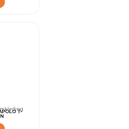
n
amkleding
APOLO T-
EN