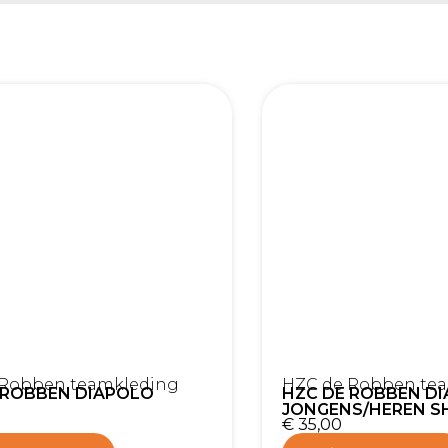
 Robben teamkleding
HZC de Robben te
 ROBBEN DIAPOLO
HZC DE ROBBEN D
JONGENS/HEREN S
€
35,00