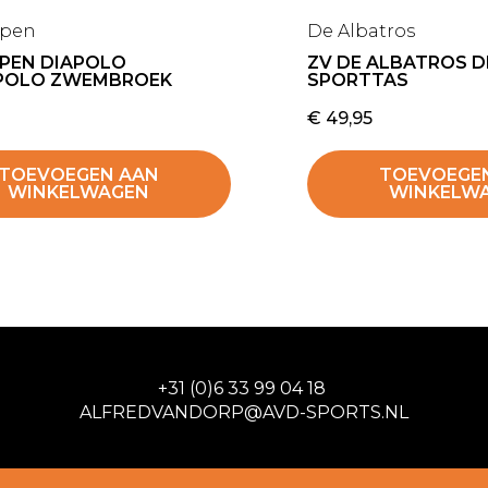
ppen
De Albatros
PPEN DIAPOLO
ZV DE ALBATROS 
POLO ZWEMBROEK
SPORTTAS
€
49,95
TOEVOEGEN AAN
TOEVOEGE
WINKELWAGEN
WINKELW
+31 (0)6 33 99 04 18
ALFREDVANDORP@AVD-SPORTS.NL