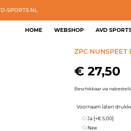
D-SPORTS.NL
HOME
WEBSHOP
AVD SPORT
ZPC NUNSPEET
€
27,50
Beschikbaar via nabestell
Voornaam laten drukk
Ja
[+€ 5,00]
Nee