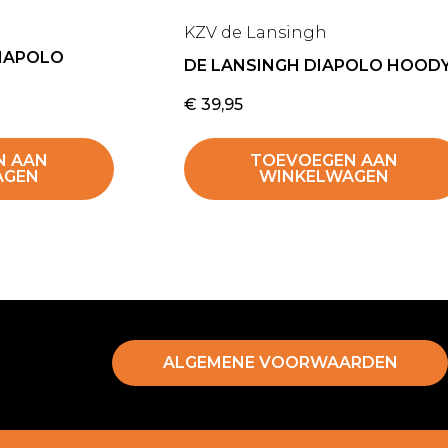
KZV de Lansingh
DIAPOLO
DE LANSINGH DIAPOLO HOOD
€
39,95
N AAN
TOEVOEGEN AAN
AGEN
WINKELWAGEN
ALGEMENE VOORWAARDEN