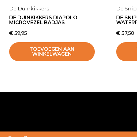
De Duinkikkers
De Sni
DE DUINKIKKERS DIAPOLO
DE SNI
MICROVEZEL BADJAS
WATER
€
59,95
€
37,50
TOEVOEGEN AAN
WINKELWAGEN