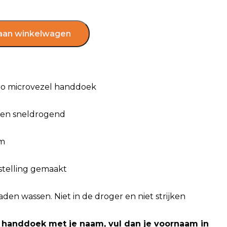
aan winkelwagen
lo microvezel handdoek
t en sneldrogend
cm
estelling gemaakt
den wassen. Niet in de droger en niet strijken
 handdoek met je naam, vul dan je voornaam in