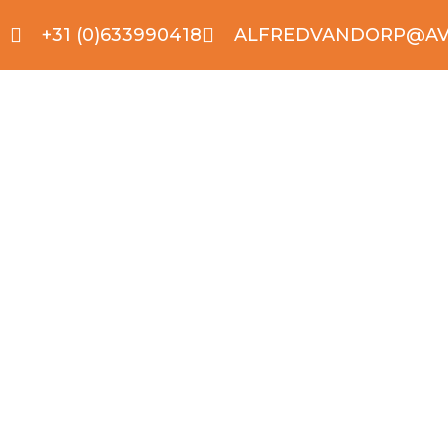
+31 (0)633990418
ALFREDVANDORP@AV