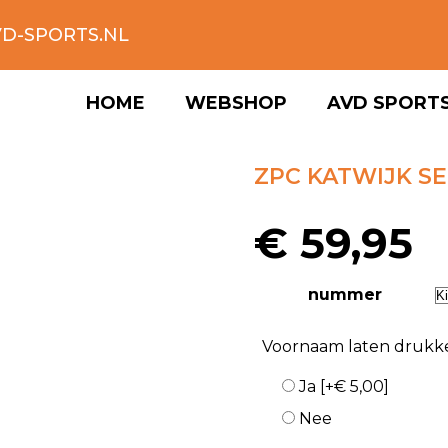
D-SPORTS.NL
HOME
WEBSHOP
AVD SPORT
ZPC KATWIJK S
€
59,95
nummer
Voornaam laten drukk
Ja
[+€ 5,00]
Nee