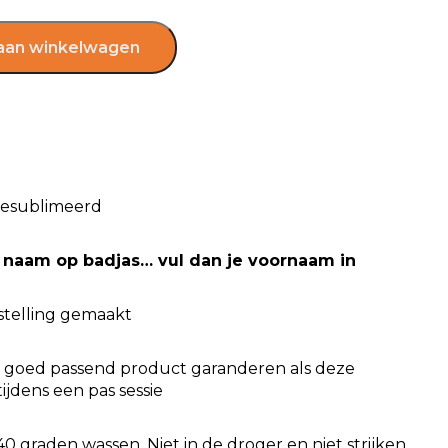
aan winkelwagen
gesublimeerd
 naam op badjas… vul dan je voornaam in
estelling gemaakt
en goed passend product garanderen als deze
tijdens een pas sessie
0 graden wassen. Niet in de droger en niet strijken.