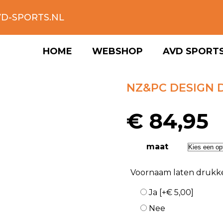
D-SPORTS.NL
HOME
WEBSHOP
AVD SPORT
NZ&PC DESIGN 
€
84,95
maat
Voornaam laten drukk
Ja
[+€ 5,00]
Nee