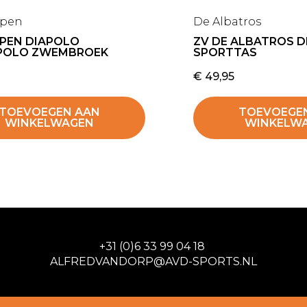
ppen
De Albatros
PPEN DIAPOLO
ZV DE ALBATROS 
POLO ZWEMBROEK
SPORTTAS
€
49,95
TOEVOEGEN AAN
TOEVOEGE
WINKELWAGEN
WINKELW
+31 (0)6 33 99 04 18
ALFREDVANDORP@AVD-SPORTS.NL