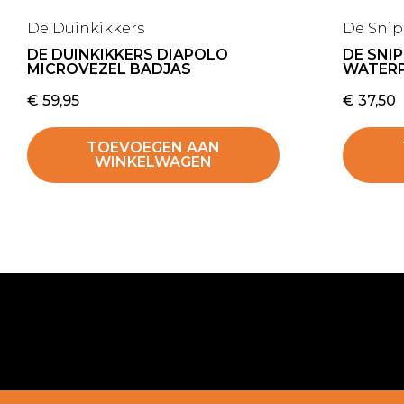
De Duinkikkers
De Sni
DE DUINKIKKERS DIAPOLO
DE SNI
MICROVEZEL BADJAS
WATER
€
59,95
€
37,50
TOEVOEGEN AAN
WINKELWAGEN