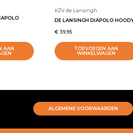
KZV de Lansingh
DIAPOLO
DE LANSINGH DIAPOLO HOOD
€
39,95
N AAN
TOEVOEGEN AAN
AGEN
WINKELWAGEN
ALGEMENE VOORWAARDEN