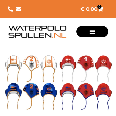
0
€
0,00