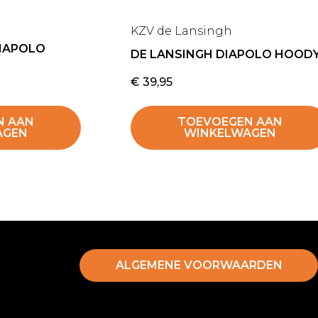
KZV de Lansingh
DIAPOLO
DE LANSINGH DIAPOLO HOOD
€
39,95
N AAN
TOEVOEGEN AAN
AGEN
WINKELWAGEN
ALGEMENE VOORWAARDEN