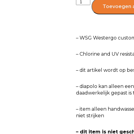
Toevoegen 
– WSG Westergo cust
– Chlorine and UV resist
– dit artikel wordt op b
– diapolo kan alleen e
daadwerkelijk gepast is 
– item alleen handwasse
niet strijken
– dit item is niet gesc