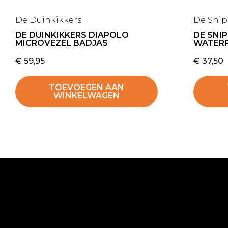
De Duinkikkers
De Sni
DE DUINKIKKERS DIAPOLO
DE SNI
MICROVEZEL BADJAS
WATER
€
59,95
€
37,50
TOEVOEGEN AAN
WINKELWAGEN