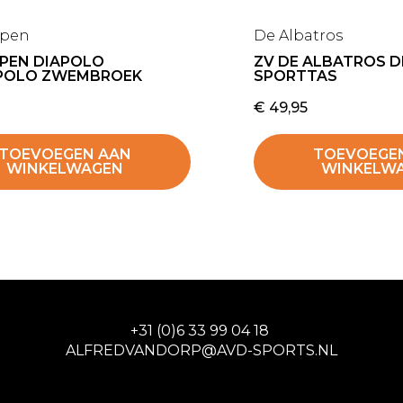
ppen
De Albatros
PPEN DIAPOLO
ZV DE ALBATROS 
POLO ZWEMBROEK
SPORTTAS
€
49,95
TOEVOEGEN AAN
TOEVOEGE
WINKELWAGEN
WINKELW
+31 (0)6 33 99 04 18
ALFREDVANDORP@AVD-SPORTS.NL