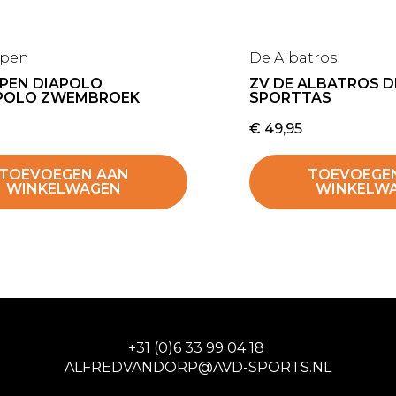
ppen
De Albatros
PPEN DIAPOLO
ZV DE ALBATROS 
POLO ZWEMBROEK
SPORTTAS
€
49,95
TOEVOEGEN AAN
TOEVOEGE
WINKELWAGEN
WINKELW
+31 (0)6 33 99 04 18
ALFREDVANDORP@AVD-SPORTS.NL