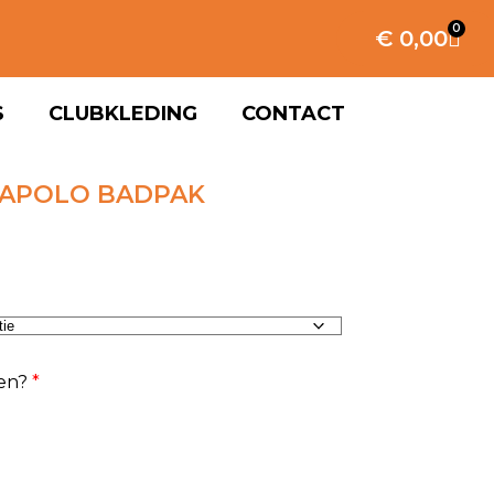
0
€
0,00
S
CLUBKLEDING
CONTACT
IAPOLO BADPAK
en?
*