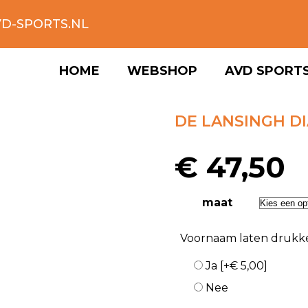
D-SPORTS.NL
HOME
WEBSHOP
AVD SPORT
DE LANSINGH D
€
47,50
maat
Voornaam laten drukk
Ja
[+€ 5,00]
Nee