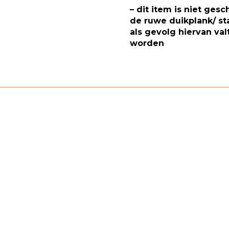
– dit item is niet gesc
de ruwe duikplank/ st
als gevolg hiervan val
worden