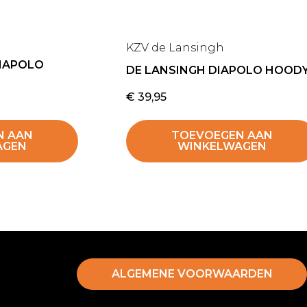
KZV de Lansingh
DIAPOLO
DE LANSINGH DIAPOLO HOOD
€
39,95
N AAN
TOEVOEGEN AAN
AGEN
WINKELWAGEN
ALGEMENE VOORWAARDEN