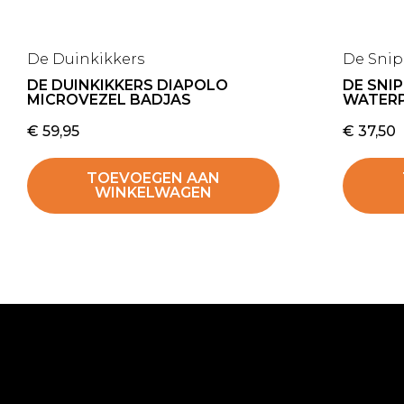
De Duinkikkers
De Sni
DE DUINKIKKERS DIAPOLO
DE SNI
MICROVEZEL BADJAS
WATER
€
59,95
€
37,50
TOEVOEGEN AAN
WINKELWAGEN