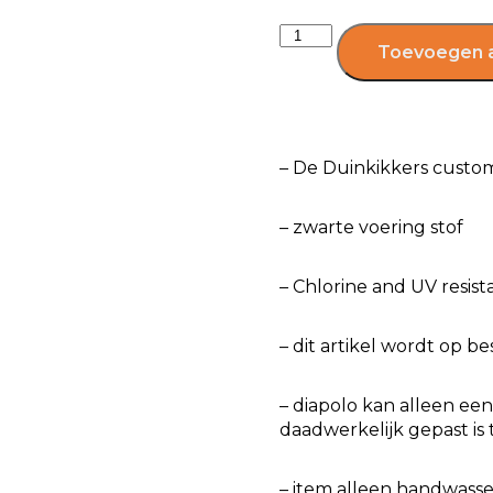
Toevoegen 
– De Duinkikkers cust
– zwarte voering stof
– Chlorine and UV resist
– dit artikel wordt op b
– diapolo kan alleen e
daadwerkelijk gepast is 
– item alleen handwasse