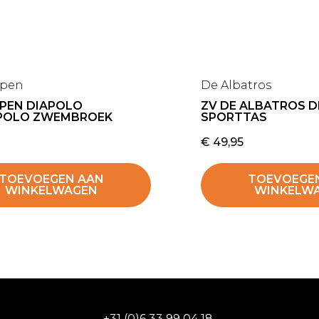
ppen
De Albatros
PPEN DIAPOLO
ZV DE ALBATROS 
POLO ZWEMBROEK
SPORTTAS
€
49,95
TOEVOEGEN AAN
TOEVOEGE
WINKELWAGEN
WINKELW
+31 (0)6 33 99 04 18