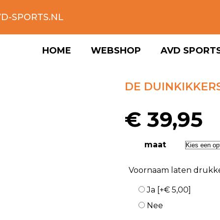
D-SPORTS.NL
HOME
WEBSHOP
AVD SPORT
DE DUINKIKKER
€
39,95
maat
Voornaam laten drukk
Ja
[+€ 5,00]
Nee