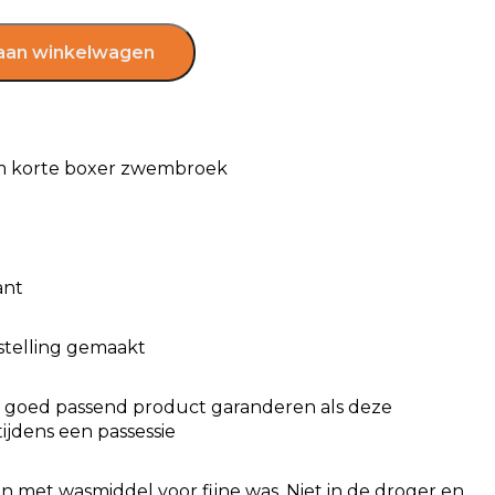
aan winkelwagen
om korte boxer zwembroek
ant
estelling gemaakt
en goed passend product garanderen als deze
tijdens een passessie
n met wasmiddel voor fijne was. Niet in de droger en