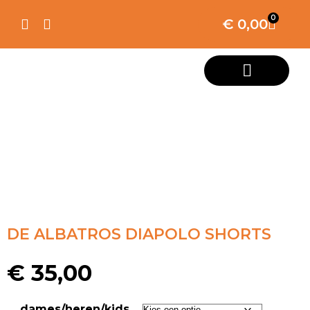
0
€
0,00
DE ALBATROS DIAPOLO SHORTS
€
35,00
dames/heren/kids