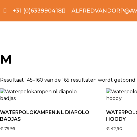
+31 (0)633990418
ALFREDVANDORP@AV
M
Resultaat 145–160 van de 165 resultaten wordt getoond
WATERPOLOKAMPEN.NL DIAPOLO
WATERPOL
BADJAS
HOODY
€
79,95
€
42,50