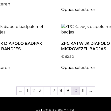
teren
Opties selecteren
JK DIAPOLO BADPAK
ZPC KATWIJK DIAPOLO
 BANDJES
MICROVEZEL BADJAS
€
62,50
teren
Opties selecteren
←
1
2
3
…
7
8
9
10
11
→
+31 (0)6 33 99 04 18