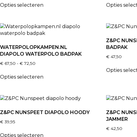
Opties selecteren
Opties selec
Z&PC NUNS
WATERPOLOPKAMPEN.NL
BADPAK
DIAPOLO WATERPOLO BADPAK
€
47,50
€
67,50
-
€
72,50
Opties selec
Opties selecteren
Z&PC NUNSPEET DIAPOLO HOODY
Z&PC NUNS
JAMMER
€
39,95
€
42,50
Opties selecteren